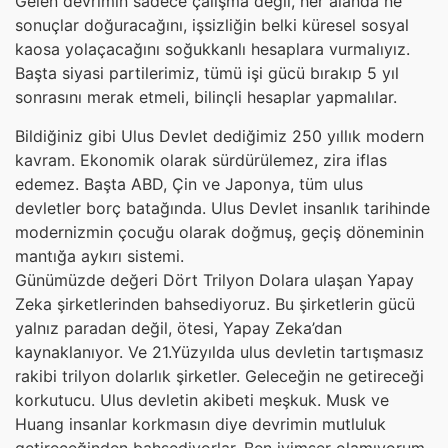
Gelen devrimin sadece çalışma değil, her alanda ne
sonuçlar doğuracağını, işsizliğin belki küresel sosyal
kaosa yolaçacağını soğukkanlı hesaplara vurmalıyız.
Başta siyasi partilerimiz, tümü işi gücü bırakıp 5 yıl
sonrasını merak etmeli, bilinçli hesaplar yapmalılar.
Bildiğiniz gibi Ulus Devlet dediğimiz 250 yıllık modern
kavram. Ekonomik olarak sürdürülemez, zira iflas
edemez. Başta ABD, Çin ve Japonya, tüm ulus
devletler borç batağında. Ulus Devlet insanlık tarihinde
modernizmin çocuğu olarak doğmuş, geçiş döneminin
mantığa aykırı sistemi.
Günümüzde değeri Dört Trilyon Dolara ulaşan Yapay
Zeka şirketlerinden bahsediyoruz. Bu şirketlerin gücü
yalnız paradan değil, ötesi, Yapay Zeka’dan
kaynaklanıyor. Ve 21.Yüzyılda ulus devletin tartışmasız
rakibi trilyon dolarlık şirketler. Geleceğin ne getireceği
korkutucu. Ulus devletin akibeti meşkuk. Musk ve
Huang insanlar korkmasın diye devrimin mutluluk
getireceğinden bahsediyorlar. Ben iyimser olamıyorum.