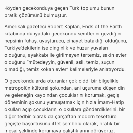
Köyden gecekonduya geçen Türk toplumu bunun
pratik çözümünü bulmuştur.
Amerikalı gazeteci Robert Kaplan, Ends of the Earth
kitabında dünyadaki gecekondu semtlerini gezdiğini,
hepsinin fuhuş, uyuşturucu, cinayet bataklığı olduğunu,
Türkiye’dekilerin ise dinginlik ve huzur yuvaları
olduğunu, ayakkabı ile girilmeyen tertemiz, sakin evler
olduğunu “mütedeyyin, güvenli, asil, temiz, suçun
olmadığı, temiz kokan evler” kelimeleriyle anlatıyordu.
O gecekondularda oturanlar çok ciddi bir bilgelikle
metropolün kültürel şokundan, ani uçuruma düşen din
ve geleneğin kaybından çocuklarını korumak, geçiş
döneminin şokunu yumuşatmak için hızla İmam-Hatip
okulları açıp çocuklarını o okullara gönderdiklerini, bir
diğer tedbir olarak da çarşaftan modern tesettüre
geçişte başörtüsünü iffet sembolü olarak, pratik bir
mesaj şeklinde korumaya çalıştıklarını görüyoruz.