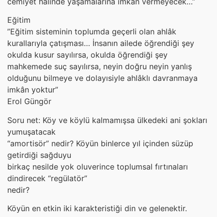
cemiyet halinde yaşamalarına imkân vermeyecek…”
Eğitim
”Eğitim sisteminin toplumda geçerli olan ahlâk
kurallarıyla çatışması… İnsanın ailede öğrendiği şey
okulda kusur sayılırsa, okulda öğrendiği şey
mahkemede suç sayılırsa, neyin doğru neyin yanlış
olduğunu bilmeye ve dolayısiyle ahlâklı davranmaya
imkân yoktur”
Erol Güngör
Soru net: Köy ve köylü kalmamışsa ülkedeki ani şokları
yumuşatacak
“amortisör” nedir? Köyün binlerce yıl içinden süzüp
getirdiği sağduyu
birkaç nesilde yok oluverince toplumsal fırtınaları
dindirecek “regülatör”
nedir?
Köyün en etkin iki karakteristiği din ve gelenektir.